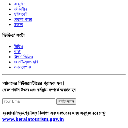
আয়ুর্বেদ
বর্ষাকালীন
হাউসবোট
কেরালা খাবার
উতসব
ভিডিও/ ফটো
ভিডিও
ফটো
360° ভিডিও
রয়ালটি-মুক্ত ছবি
ওয়ালপেপারস
আমাদের নিউজলেটারের গ্রাহক হন।
কেরল পর্যটন উৎসব এবং কর্মকান্ড সম্পর্কে অবহিত হন
সম্মতি জানান
ব্যবসা/বানিজ্য/শ্রেণিবদ্ধ বিজ্ঞাপণ এবং দরপত্রের জন্য অনুগ্রহ করে দেখুন
www.keralatourism.gov.in