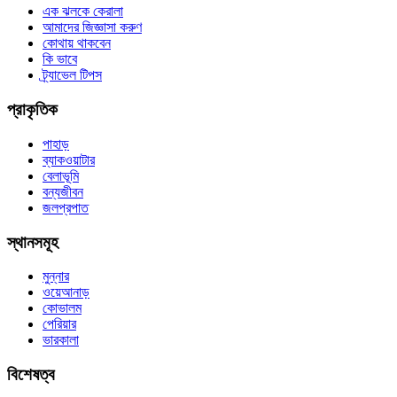
এক ঝলকে কেরালা
আমাদের জিজ্ঞাসা করুণ
কোথায় থাকবেন
কি ভাবে
ট্র্যাভেল টিপস
প্রাকৃতিক
পাহাড়
ব্যাকওয়াটার
বেলাভূমি
বন্যজীবন
জলপ্রপাত
স্থানসমূহ
মুন্নার
ওয়েআনাড়
কোভালম
পেরিয়ার
ভারকালা
বিশেষত্ব