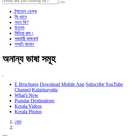
ট্র্যাভেল ডেস্ক
কি ভাবে
নতুন কি?
উতসব
মিডিয়া রুম।
সরকারী কাজকর্ম
সম্মতি জানান
অনান্য ভাষা সমূহ
E Brochures
Download Mobile App
Subscribe YouTube
Channel
Kalaripayattu
What's New
Popular Destinations
Kerala Videos
Kerala Photos
হোম