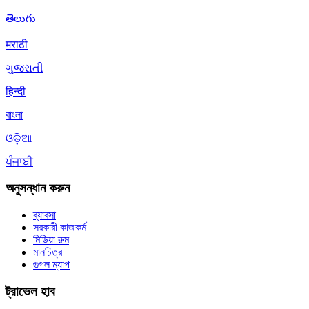
తెలుగు
मराठी
ગુજરાતી
हिन्दी
বাংলা
ଓଡ଼ିଆ
ਪੰਜਾਬੀ
অনুসন্ধান করুন
ব্যাবসা
সরকারী কাজকর্ম
মিডিয়া রুম
মানচিত্র
গুগল ম্যাপ
ট্রাভেল হাব