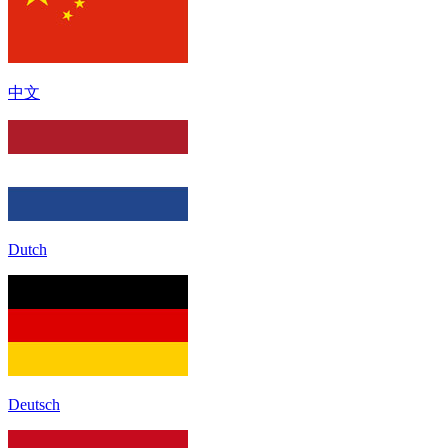
中文
Dutch
Deutsch