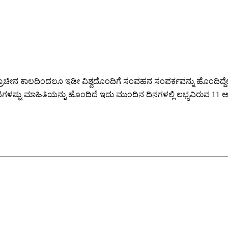
ಚೀನ ಕಾಲದಿಂದಲೂ ಇಡೀ ವಿಶ್ವದೊಂದಿಗೆ ಸಂವಹನ ಸಂಪರ್ಕವನ್ನು ಹೊಂದಿದ್ದೇವೆ ಮತ
ಳಷ್ಟು ಮಾಹಿತಿಯನ್ನು ಹೊಂದಿದೆ ಇದು ಮುಂದಿನ ದಿನಗಳಲ್ಲಿ ಲಭ್ಯವಿರುವ 11 ಅಂ