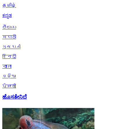
தமிழ்
ಕನ್ನಡ
తెలుగు
मराठी
ગુજરાતી
हिन्दी
বাংলা
ଓଡ଼ିଆ
ਪੰਜਾਬੀ
ಹೊಸತೇನಿದೆ