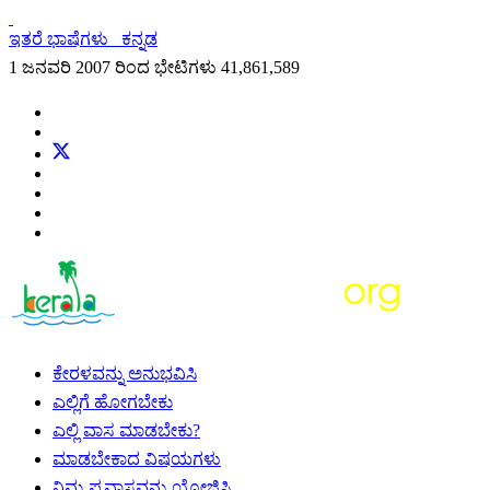
ಇತರೆ ಭಾಷೆಗಳು
ಕನ್ನಡ
1 ಜನವರಿ 2007 ರಿಂದ ಭೇಟಿಗಳು
41,861,589
ಕೇರಳವನ್ನು ಅನುಭವಿಸಿ
ಎಲ್ಲಿಗೆ ಹೋಗಬೇಕು
ಎಲ್ಲಿ ವಾಸ ಮಾಡಬೇಕು?
ಮಾಡಬೇಕಾದ ವಿಷಯಗಳು
ನಿಮ್ಮ ಪ್ರವಾಸವನ್ನು ಯೋಜಿಸಿ