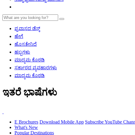
ಪ್ರವಾಸದ ಡೆಸ್ಕ್
ಹೇಗೆ
ಹೊಸತೇನಿದೆ
ಹಬ್ಬಗಳು
ಮಾಧ್ಯಮ ಕೊಠಡಿ
ಸರ್ಕಾರದ ವ್ಯವಹಾರಗಳು
ಮಾಧ್ಯಮ ಕೊಠಡಿ
ಇತರೆ ಭಾಷೆಗಳು
E Brochures
Download Mobile App
Subscribe YouTube Chann
What's New
Popular Destinations