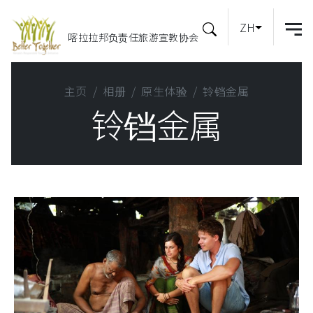
ZH
喀拉拉邦负责任旅游宣教协会
主页
相册
原生体验
铃铛金属
铃铛金属