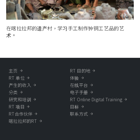
在喀拉拉邦的遗产村，学习手工制作钟铜工艺品的艺
术。
主页
RT 目的地
RT 单位
体验
产生的收入
在线平台
分类
电子手册
研究和培训
RT Online Digital Training
RT 项目
目标
RT合作伙伴
联系方式
喀拉拉邦的RT