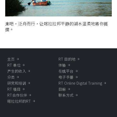
来吧，泛舟而行，让喀拉拉邦平静的湖水温柔地将你摇
摆。
主页
RT 目的地
RT 单位
体验
产生的收入
在线平台
分类
电子手册
研究和培训
RT Online Digital Training
RT 项目
目标
RT合作伙伴
联系方式
喀拉拉邦的RT