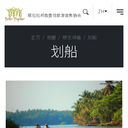
ZH
喀拉拉邦负责任旅游宣教协会
主页
相册
原生体验
划船
划船