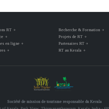
ions RT
Recherche & Formation
ce
Projets de RT
es en ligne
Partenaires RT
res
RT au Kerala
Société de mission de tourisme responsable du Kerala
of Kerala, Park View, Thiruvananthapuram, Kerala, India - 6