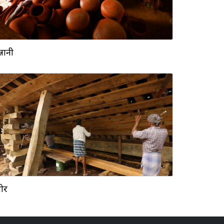
्नानी
पोर