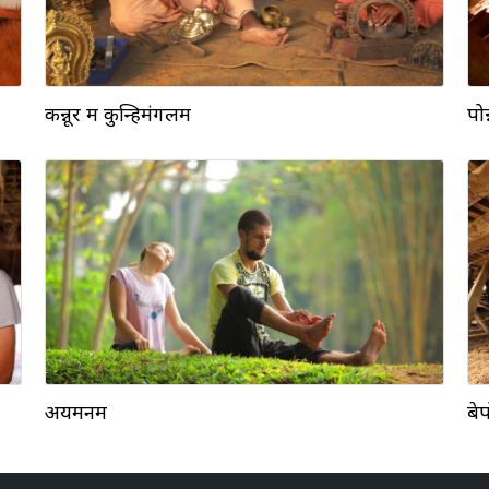
कन्नूर में कुन्हिमंगलम
पोन
अयमनम
बे