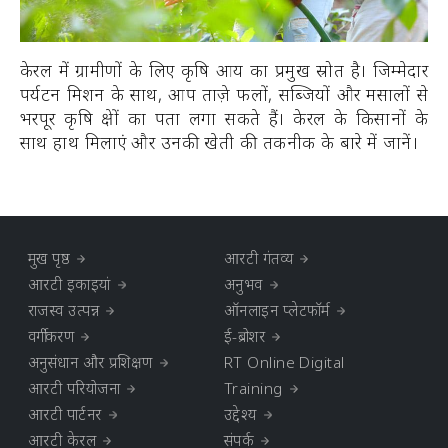
केरल में ग्रामीणों के लिए कृषि आय का प्रमुख स्रोत है। जिम्मेदार
पर्यटन मिशन के साथ, आप ताज़े फलों, सब्जियों और मसालों से
भरपूर कृषि क्षेत्रों का पता लगा सकते हैं। केरल के किसानों के
साथ हाथ मिलाएं और उनकी खेती की तकनीक के बारे में जानें।
मुख पृष्ठ
आरटी गंतव्य
आरटी इकाइयां
अनुभव
राजस्व उत्पन्न
ऑनलाइन प्लेटफॉर्म
वर्गीकरण
ई-ब्रोशर
अनुसंधान और प्रशिक्षण
RT Online Digital
आरटी परियोजना
Training
आरटी पार्टनर
उद्देश्य
आरटी केरल
संपर्क