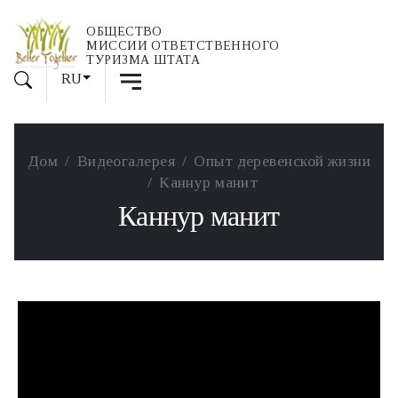
ОБЩЕСТВО
МИССИИ ОТВЕТСТВЕННОГО
ТУРИЗМА ШТАТА
RU
Дом
Видеогалерея
Опыт деревенской жизни
Каннур манит
Каннур манит