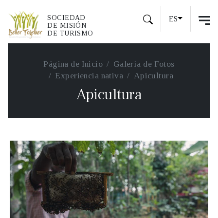
SOCIEDAD
ES
DE MISIÓN
DE TURISMO
Página de Inicio
Galería de Fotos
Experiencia nativa
Apicultura
Apicultura