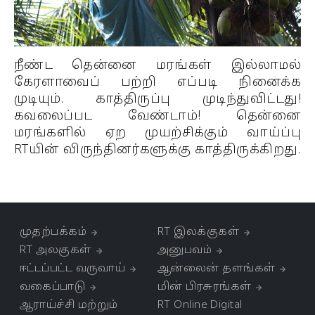
நீண்ட தென்னை மரங்கள் இல்லாமல்
கேரளாவைப் பற்றி எப்படி நினைக்க
முடியும். காத்திருப்பு முடிந்துவிட்டது!
கவலைப்பட வேண்டாம்! தென்னை
மரங்களில் ஏற முயற்சிக்கும் வாய்ப்பு
RTயின் விருந்தினர்களுக்கு காத்திருக்கிறது.
முதற்பக்கம்
RT இலக்குகள்
RT அலகுகள்
அனுபவம்
ஈட்டப்பட்ட வருவாய்
ஆன்லைன் தளங்கள்
வகைப்பாடு
மின் பிரசுரங்கள்
ஆராய்ச்சி மற்றும்
RT Online Digital