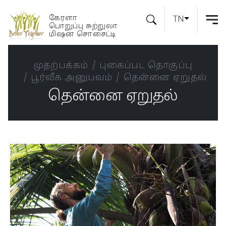
கேரளா
TN
பொறுப்பு சுற்றுலா
மிஷன் சொசைட்டி
முதற்பக்கம்
புகைப்பட தொகுப்பு
பூர்வீக அனுபவம்
தென்னை ஏறுதல்
தென்னை ஏறுதல்