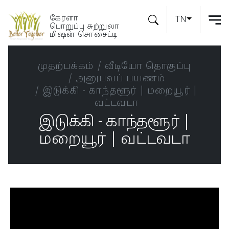
கேரளா
TN
பொறுப்பு சுற்றுலா
மிஷன் சொசைட்டி
முதற்பக்கம்
வீடியோ தொகுப்பு
அனுபவப் பயணம்
இடுக்கி - காந்தளூர் | மறையூர் |
வட்டவடா
இடுக்கி - காந்தளூர் |
மறையூர் | வட்டவடா