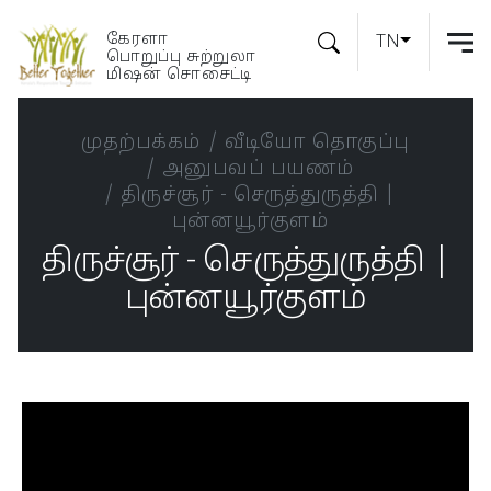
கேரளா
TN
பொறுப்பு சுற்றுலா
மிஷன் சொசைட்டி
முதற்பக்கம்
வீடியோ தொகுப்பு
அனுபவப் பயணம்
திருச்சூர் - செருத்துருத்தி |
புன்னயூர்குளம்
திருச்சூர் - செருத்துருத்தி |
புன்னயூர்குளம்