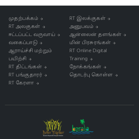
முதற்பக்கம்
RT இலக்குகள்
RT அலகுகள்
அனுபவம்
ஈட்டப்பட்ட வருவாய்
ஆன்லைன் தளங்கள்
வகைப்பாடு
மின் பிரசுரங்கள்
ஆராய்ச்சி மற்றும்
RT Online Digital
பயிற்சி
Training
RT திட்டங்கள்
நோக்கங்கள்
RT பங்குதாரர்
தொடர்பு கொள்ள
RT கேரளா