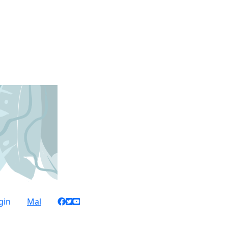
gin
Mal