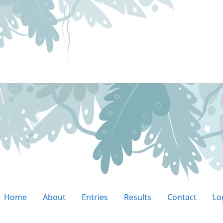
Home
About
Entries
Results
Contact
Lo