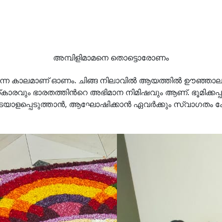
അമ്പിളിമാമനെ തൊട്ടൊരോണം
്തുന്ന കാലമാണ് ഓണം. ചിങ്ങ നിലാവിൽ ആയത്തിൽ ഊഞ്ഞാലാടി
്കാരവും ഭാരതത്തിൻറെ അഭിമാന നിമിഷവും ആണ്. ഭൂമിക്കപ്പു
യാളപ്പെടുത്താൻ, ആഘോഷിക്കാന്‍ ഏവർക്കും സ്വാഗതം കേരള