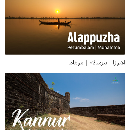
الابوزا – بيرمبالام | موهاما