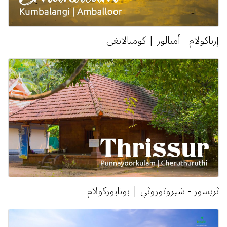
إرناكولام - أمبالور | كومبالانغي
ثريسور - شيروتوروثي | بونايوركولام