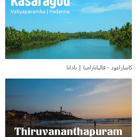
كاساراغود - فاليابارامبا | بادانا