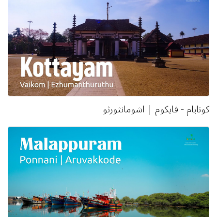
كوتايام - فايكوم | اشومانثورثو