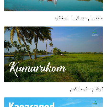
مالابورام - بوناني | اروفاكود
كوتايام – كوماراكوم