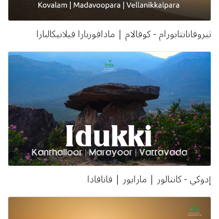
ثيروفانانثابورام - كوفالام | مادافوربارا فيلانيكالبارا
إدوكي - كانثالور | مارايور | فاتافادا