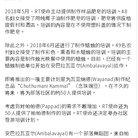
2018年5月，RT使命主动提供制作样品肥皂的培训。48
名妇女接受了用纯椰子油制作肥皂的培训，肥皂将供应给
度假村和酒店。培训的内容是在不使用塑料盖的情况下制
作肥皂。
除此之外，2018年6月还进行了制作蜡烛的培训。49名农
村妇女接受了制作彩色、熏香和水蜡烛的培训。培训的主
要内容是制作烛光晚餐中使用的蜡烛。目前，已经有一个
蜡烛制造单位开始在安巴拉瓦亚尔(Ambalavayal)运作。
即将推出的一项主要计划是为瓦亚纳德(Wayanad)制作纪
念品“Chuthumani Kammal”（念珠豌豆）。在不久的
将来，将为部落社区的约50人提供培训。
考虑到对帕帕德(Pappad)的需求不断增加，RT使命还为
50人提供了帕帕德制作的培训。RT使命还决定举办社区
导游培训计划。
安巴拉瓦亚尔(Ambalavayal)有一个部落舞蹈团。来自帕