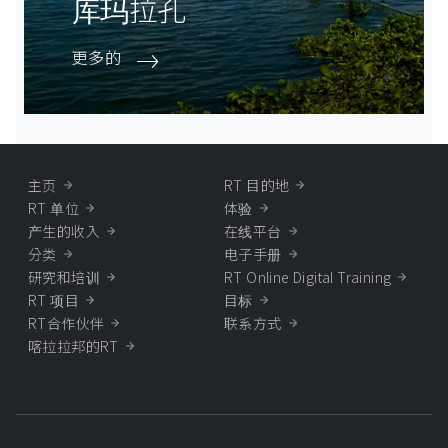
库玛拉孔
更多的
主页
RT 目的地
RT 单位
体验
产生的收入
在线平台
分类
电子手册
研究和培训
RT Online Digital Training
RT 项目
目标
RT合作伙伴
联系方式
喀拉拉邦的RT