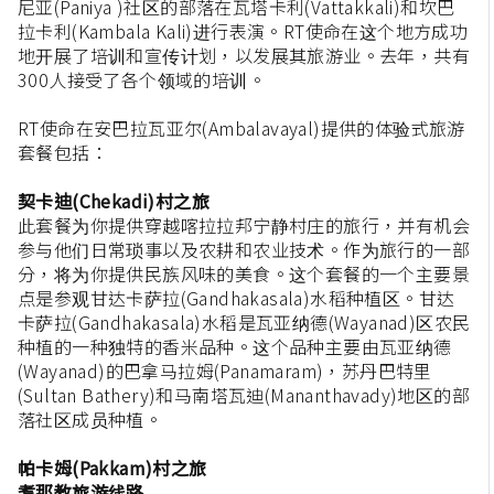
尼亚(Paniya )社区的部落在瓦塔卡利(Vattakkali)和坎巴
拉卡利(Kambala Kali)进行表演。RT使命在这个地方成功
地开展了培训和宣传计划，以发展其旅游业。去年，共有
300人接受了各个领域的培训。
RT使命在安巴拉瓦亚尔(Ambalavayal)提供的体验式旅游
套餐包括：
契卡迪(Chekadi)村之旅
此套餐为你提供穿越喀拉拉邦宁静村庄的旅行，并有机会
参与他们日常琐事以及农耕和农业技术。作为旅行的一部
分，将为你提供民族风味的美食。这个套餐的一个主要景
点是参观甘达卡萨拉(Gandhakasala)水稻种植区。甘达
卡萨拉(Gandhakasala)水稻是瓦亚纳德(Wayanad)区农民
种植的一种独特的香米品种。这个品种主要由瓦亚纳德
(Wayanad)的巴拿马拉姆(Panamaram)，苏丹巴特里
(Sultan Bathery)和马南塔瓦迪(Mananthavady)地区的部
落社区成员种植。
帕卡姆(Pakkam)村之旅
耆那教旅游线路