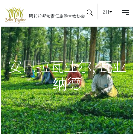
ZH
喀拉拉邦负责任旅游宣教协会
安巴拉瓦亚尔, 瓦亚
纳德