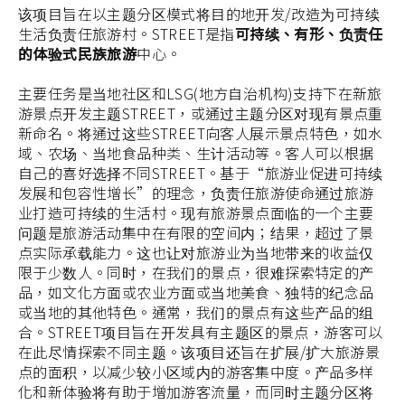
该项目旨在以主题分区模式将目的地开发/改造为可持续
生活负责任旅游村。STREET是指
可持续、有形、负责任
的体验式民族旅游
中心。
主要任务是当地社区和LSG(地方自治机构)支持下在新旅
游景点开发主题STREET，或通过主题分区对现有景点重
新命名。将通过这些STREET向客人展示景点特色，如水
域、农场、当地食品种类、生计活动等。客人可以根据
自己的喜好选择不同STREET。基于“旅游业促进可持续
发展和包容性增长”的理念，负责任旅游使命通过旅游
业打造可持续的生活村。现有旅游景点面临的一个主要
问题是旅游活动集中在有限的空间内；结果，超过了景
点实际承载能力。这也让对旅游业为当地带来的收益仅
限于少数人。同时，在我们的景点，很难探索特定的产
品，如文化方面或农业方面或当地美食、独特的纪念品
或当地的其他特色。通常，我们的景点有这些产品的组
合。STREET项目旨在开发具有主题区的景点，游客可以
在此尽情探索不同主题。该项目还旨在扩展/扩大旅游景
点的面积，以减少较小区域内的游客集中度。产品多样
化和新体验将有助于增加游客流量，而同时主题分区将