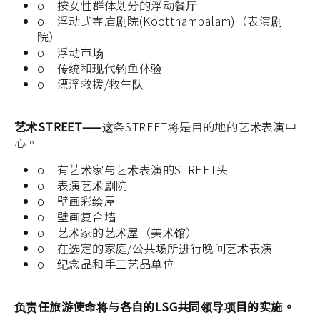
o 按女性群体划分的浮动餐厅
o 浮动式寺庙剧院(Kootthambalam)（表演剧
院）
o 浮动市场
o 传统和现代钓鱼体验
o 漂浮救援/救生队
艺术STREET——
这条STREET将是目的地的艺术表演中
心。
o 有艺术家与艺术表演的STREET头
o 表演艺术剧院
o 壁画彩绘屋
o 壁画复合墙
o 艺术家的艺术屋（美术馆）
o 在选定的家庭/公共场所进行晚间艺术表演
o 纪念品和手工艺品单位
负责任旅游使命将与各自的LSG共同领导项目的实施。