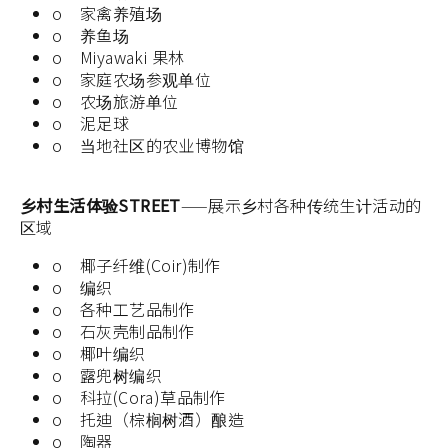
o 家禽养殖场
o 养鱼场
o Miyawaki 果林
o 家庭农场参观单位
o 农场旅游单位
o 泥足球
o 当地社区的农业博物馆
乡村生活体验STREET
——展示乡村各种传统生计活动的
区域
o 椰子纤维(Coir)制作
o 编织
o 各种工艺品制作
o 石灰壳制品制作
o 椰叶编织
o 露兜树编织
o 科拉(Cora)草品制作
o 托迪（棕榈树酒）酿造
o 陶器