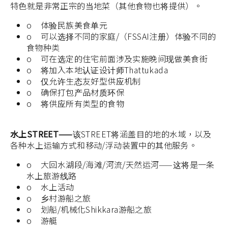
特色就是非常正宗的当地菜（其他食物也将提供）。
o 体验民族美食单元
o 可以选择不同的家庭/（FSSAI注册）体验不同的
食物种类
o 可在选定的住宅前面涉及实施晚间现做美食街
o 将加入本地认证设计师Thattukada
o 仅允许生态友好型供应机制
o 确保打包产品材质环保
o 将供应所有类型的食物
水上STREET——
该STREET将涵盖目的地的水域，以及
各种水上运输方式和移动/浮动装置中的其他服务。
o 大回水湖段/海滩/河流/天然运河——这将是一条
水上旅游线路
o 水上活动
o 乡村游船之旅
o 划船/机械化Shikkara游船之旅
o 游艇