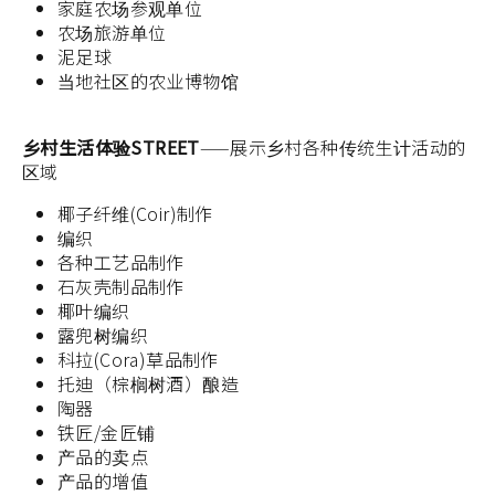
家庭农场参观单位
农场旅游单位
泥足球
当地社区的农业博物馆
乡村生活体验STREET
——展示乡村各种传统生计活动的
区域
椰子纤维(Coir)制作
编织
各种工艺品制作
石灰壳制品制作
椰叶编织
露兜树编织
科拉(Cora)草品制作
托迪（棕榈树酒）酿造
陶器
铁匠/金匠铺
产品的卖点
产品的增值