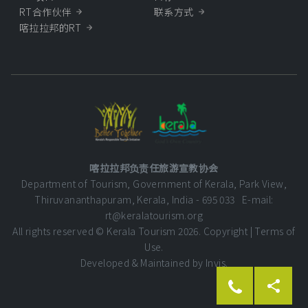
RT合作伙伴
联系方式
喀拉拉邦的RT
喀拉拉邦负责任旅游宣教协会
Department of Tourism, Government of Kerala, Park View,
Thiruvananthapuram, Kerala, India - 695 033 E-mail:
rt@keralatourism.org
All rights reserved © Kerala Tourism 2026.
Copyright
|
Terms of
Use
.
Developed & Maintained by ​
Invis
.