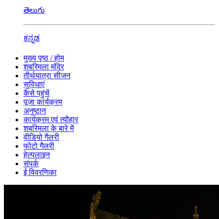
తెలుగు
ಕನ್ನಡ
मुख्य पृष्ठ / होम
शबरिमला मंदिर
तीर्थयात्रा सीजन
सुविधाएं
कैसे पहुंचें
पूजा कार्यक्रम
अनुष्ठान
कार्यक्रम एवं त्यौहार
शबरिमला के बारे में
वीडियो गैलरी
फोटो गैलरी
हेल्पलाइन
संपर्क
ई विवरणिका