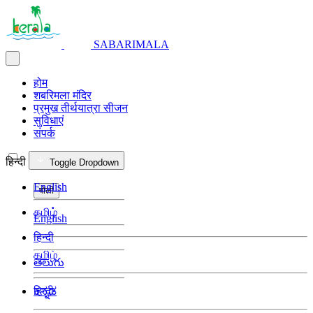
SABARIMALA
होम
शबरिमला मंदिर
प्रमुख तीर्थयात्रा सीजन
सुविधाएं
संपर्क
हिन्दी
Toggle Dropdown
English
बोली
தமிழ்
English
हिन्दी
தமிழ்
తెలుగు
हिन्दी
ಕನ್ನಡ