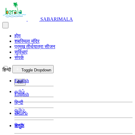
SABARIMALA
होम
शबरिमला मंदिर
प्रमुख तीर्थयात्रा सीजन
सुविधाएं
संपर्क
हिन्दी
Toggle Dropdown
English
बोली
தமிழ்
English
हिन्दी
தமிழ்
తెలుగు
हिन्दी
ಕನ್ನಡ