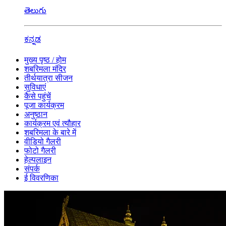
తెలుగు
ಕನ್ನಡ
मुख्य पृष्ठ / होम
शबरिमला मंदिर
तीर्थयात्रा सीजन
सुविधाएं
कैसे पहुंचें
पूजा कार्यक्रम
अनुष्ठान
कार्यक्रम एवं त्यौहार
शबरिमला के बारे में
वीडियो गैलरी
फोटो गैलरी
हेल्पलाइन
संपर्क
ई विवरणिका