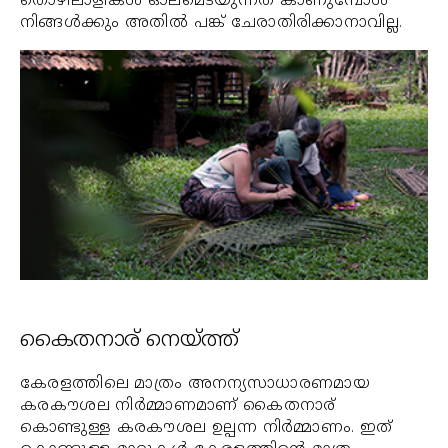
തൊഴിലാളികള്‍ ഓലമെടയുന്നത് കാണുമ്പോള്‍
നിങ്ങള്‍ക്കും അതില്‍ പങ്ക് ചേരാതിരിക്കാനാവില്ല.
കൈതനാര് നെയ്ത്ത്
കേരളത്തിലെ മാത്രം അനന്യസാധാരണമായ
കരകൗശല നിര്‍മ്മാണമാണ് കൈതനാര്
കൊണ്ടുള്ള കരകൗശല ഉല്പന്ന നിര്‍മ്മാണം. ഇത്