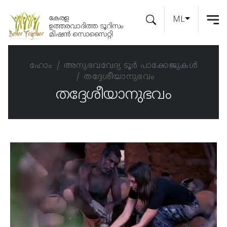
കേരള
ML
ഉത്തരവാദിത്ത ടൂറിസം
മിഷൻ സൊസൈറ്റി
ഹോം
അനുഭവവേദ്യ ടൂര്‍ പാക്കേജുകള്‍
തദ്ദേശീയാനുഭവം
തദ്ദേശീയാനുഭവം