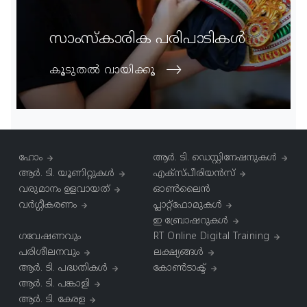
സാംസ്‌കാരിക പരിപാടികള്‍
കൂടുതല്‍ വായിക്കൂ
ഹോം
ആര്‍. ടി. ഡെസ്റ്റിനേഷനുകള്‍
ആർ. ടി. യൂണിറ്റുകൾ
എക്സ്പീരിയൻസ്
വരുമാനം ഉളവായത്
ഓൺലൈൻ
വർഗ്ഗീകരണം
പ്ലാറ്റ്‌ഫോമുകൾ
ഇ ബ്രോഷറുകൾ
ഗവേഷണവും
RT Online Digital Training
പരിശീലനവും
ലക്ഷ്യങ്ങൾ
ആർ. ടി. പദ്ധതികള്‍
കോൺടാക്ട്
ആർ. ടി. പങ്കാളി
ആർ. ടി. കേരള