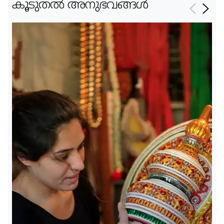
കൂടുതൽ അനുഭവങ്ങൾ