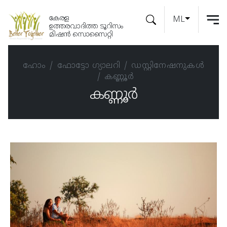
കേരള
ML
ഉത്തരവാദിത്ത ടൂറിസം
മിഷൻ സൊസൈറ്റി
ഹോം
ഫോട്ടോ ഗ്യാലറി
ഡസ്റ്റിനേഷനുകള്‍
കണ്ണൂര്‍
കണ്ണൂര്‍