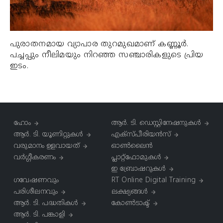
പുരാതനമായ വ്യാപാര തുറമുഖമാണ് കണ്ണൂര്‍.
പച്ചപ്പും നീലിമയും നിറഞ്ഞ സഞ്ചാരികളുടെ പ്രിയ
ഇടം.
ഹോം
ആര്‍. ടി. ഡെസ്റ്റിനേഷനുകള്‍
ആർ. ടി. യൂണിറ്റുകൾ
എക്സ്പീരിയൻസ്
വരുമാനം ഉളവായത്
ഓൺലൈൻ
വർഗ്ഗീകരണം
പ്ലാറ്റ്‌ഫോമുകൾ
ഇ ബ്രോഷറുകൾ
ഗവേഷണവും
RT Online Digital Training
പരിശീലനവും
ലക്ഷ്യങ്ങൾ
ആർ. ടി. പദ്ധതികള്‍
കോൺടാക്ട്
ആർ. ടി. പങ്കാളി