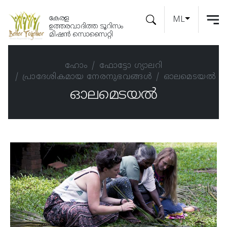
കേരള
ML
ഉത്തരവാദിത്ത ടൂറിസം
മിഷൻ സൊസൈറ്റി
ഹോം
ഫോട്ടോ ഗ്യാലറി
പ്രാദേശികമായ നേരനുഭവങ്ങള്‍
ഓലമെടയല്‍
ഓലമെടയല്‍