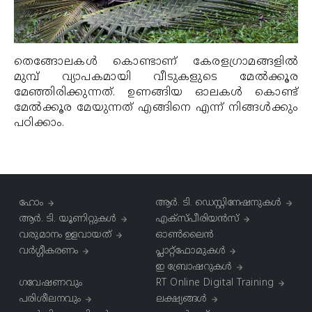
തെങ്ങോലകള്‍ കൊണ്ടാണ് കേരളഗ്രാമങ്ങളില്‍
മുമ്പ് വ്യാപകമായി വീടുകളുടെ മേല്‍ക്കൂര
മേഞ്ഞിരിക്കുന്നത്. ഉണങ്ങിയ ഓലകള്‍ കൊണ്ട്
മേല്‍ക്കൂര മേയുന്നത് എങ്ങിനെ എന്ന് നിങ്ങള്‍ക്കും
പഠിക്കാം.
ഹോം
ആര്‍. ടി. ഡെസ്റ്റിനേഷനുകള്‍
ആർ. ടി. യൂണിറ്റുകൾ
എക്സ്പീരിയൻസ്
വരുമാനം ഉളവായത്
ഓൺലൈൻ
വർഗ്ഗീകരണം
പ്ലാറ്റ്‌ഫോമുകൾ
ഇ ബ്രോഷറുകൾ
ഗവേഷണവും
RT Online Digital Training
പരിശീലനവും
ലക്ഷ്യങ്ങൾ