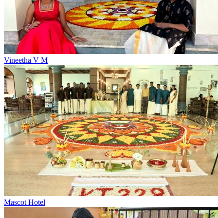
Vineetha V M
Mascot Hotel