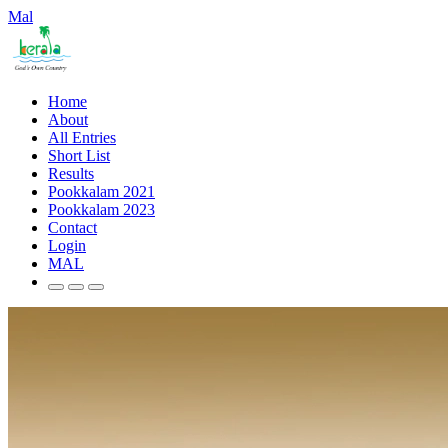
Mal
Home
About
All Entries
Short List
Results
Pookkalam 2021
Pookkalam 2023
Contact
Login
MAL