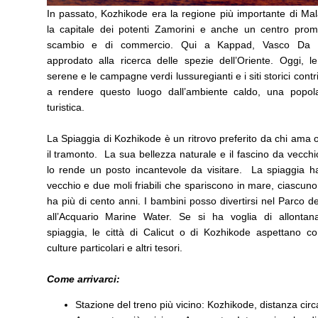
In passato, Kozhikode era la regione più importante di Mal
la capitale dei potenti Zamorini e anche un centro prom
scambio e di commercio. Qui a Kappad, Vasco Da
approdato alla ricerca delle spezie dell’Oriente. Oggi, l
serene e le campagne verdi lussuregianti e i siti storici cont
a rendere questo luogo dall’ambiente caldo, una popol
turistica.
La Spiaggia di Kozhikode è un ritrovo preferito da chi ama 
il tramonto. La sua bellezza naturale e il fascino da vecch
lo rende un posto incantevole da visitare. La spiaggia h
vecchio e due moli friabili che spariscono in mare, ciascuno
ha più di cento anni. I bambini posso divertirsi nel Parco d
all’Acquario Marine Water. Se si ha voglia di allontana
spiaggia, le città di Calicut o di Kozhikode aspettano co
culture particolari e altri tesori.
Come arrivarci:
Stazione del treno più vicino: Kozhikode, distanza circ