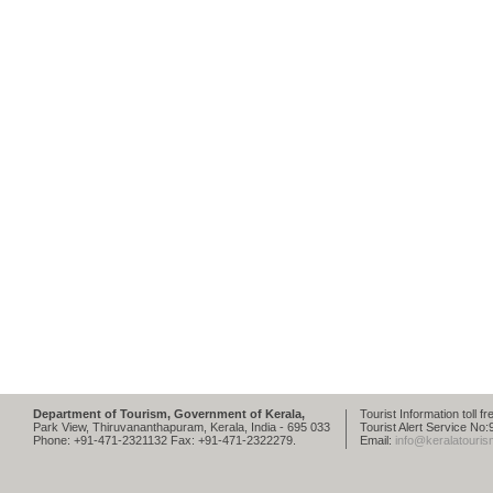
Department of Tourism, Government of Kerala,
Tourist Information toll 
Park View, Thiruvananthapuram, Kerala, India - 695 033
Tourist Alert Service N
Phone: +91-471-2321132 Fax: +91-471-2322279.
Email:
info@keralatouris