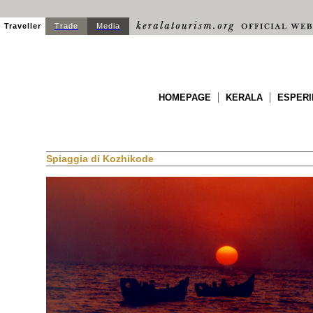
Traveller
Trade
Media
HOMEPAGE
KERALA
ESPERI
Spiaggia di Kozhikode