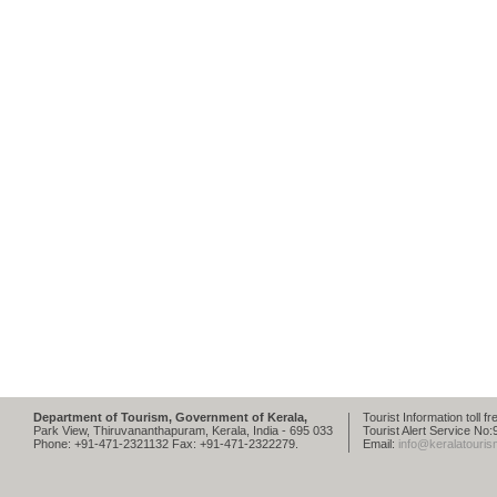
Department of Tourism, Government of Kerala,
Tourist Information toll 
Park View, Thiruvananthapuram, Kerala, India - 695 033
Tourist Alert Service N
Phone: +91-471-2321132 Fax: +91-471-2322279.
Email:
info@keralatouris