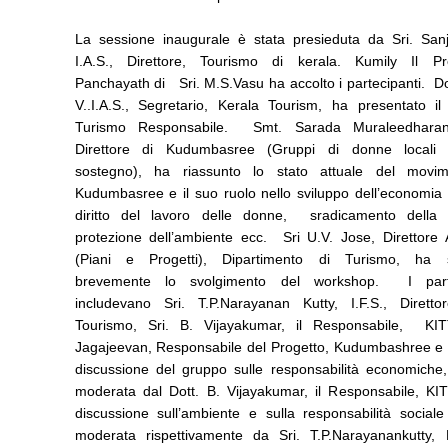
La sessione inaugurale è stata presieduta da Sri. San
I.A.S., Direttore, Tourismo di kerala. Kumily Il Pr
Panchayath di Sri. M.S.Vasu ha accolto i partecipanti. D
V..I.A.S., Segretario, Kerala Tourism, ha presentato i
Turismo Responsabile. Smt. Sarada Muraleedharan 
Direttore di Kudumbasree (Gruppi di donne locali 
sostegno), ha riassunto lo stato attuale del movi
Kudumbasree e il suo ruolo nello sviluppo dell’economia l
diritto del lavoro delle donne, sradicamento della 
protezione dell’ambiente ecc. Sri U.V. Jose, Direttore 
(Piani e Progetti), Dipartimento di Turismo, ha s
brevemente lo svolgimento del workshop. I parte
includevano Sri. T.P.Narayanan Kutty, I.F.S., Diretto
Tourismo, Sri. B. Vijayakumar, il Responsabile, KIT
Jagajeevan, Responsabile del Progetto, Kudumbashree e a
discussione del gruppo sulle responsabilità economiche,
moderata dal Dott. B. Vijayakumar, il Responsabile, K
discussione sull’ambiente e sulla responsabilità sociale
moderata rispettivamente da Sri. T.P.Narayanankutty, D