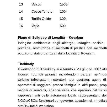
13
Veicoli
1500
14
Cocco Tenero
100
15
Tariffa Guide
300
16
Varie
500
Piano di Sviluppo di Località – Kovalam
Indagine ambientale degli alberghi, indagine sociale, 
primaria, sostituzione di sacchetti di plastica con sacchetti
ecc. sono stati organizzati dalla località di Kovalam.
Thekkady
Il workshop di Thekkady si è tenuto il 23 giugno 2007 all
House. Tutti gli azionisti includendo i partner nell’indu
turismo (albergatori, ristoratori, tour operator, agenti di
operatori di soggiorni presso famiglie in altri paesi, propr
negozi di souvenir, agenzie varie che operano nel turism
rappresentanti delle autonomie locali, rappresentanti de
NGOs/CSOs, funzionari del governo, accademici, i media 
stati invitati al workshop.