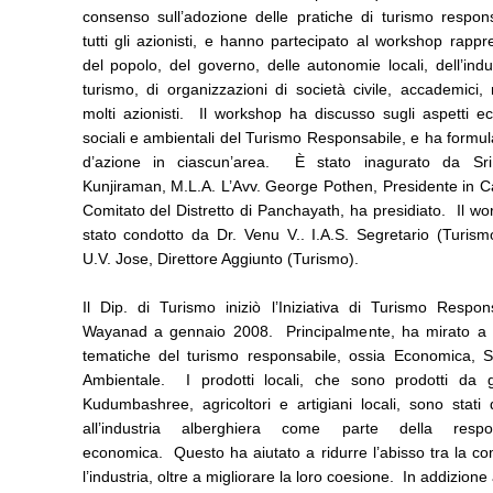
consenso sull’adozione delle pratiche di turismo respons
tutti gli azionisti, e hanno partecipato al workshop rappr
del popolo, del governo, delle autonomie locali, dell’indu
turismo, di organizzazioni di società civile, accademici
molti azionisti. Il workshop ha discusso sugli aspetti e
sociali e ambientali del Turismo Responsabile, e ha formul
d’azione in ciascun’area. È stato inagurato da Sr
Kunjiraman, M.L.A. L’Avv. George Pothen, Presidente in C
Comitato del Distretto di Panchayath, ha presidiato. Il w
stato condotto da Dr. Venu V.. I.A.S. Segretario (Turism
U.V. Jose, Direttore Aggiunto (Turismo).
Il Dip. di Turismo iniziò l’Iniziativa di Turismo Respon
Wayanad a gennaio 2008. Principalmente, ha mirato a 
tematiche del turismo responsabile, ossia Economica, S
Ambientale. I prodotti locali, che sono prodotti da 
Kudumbashree, agricoltori e artigiani locali, sono stati di
all’industria alberghiera come parte della respon
economica. Questo ha aiutato a ridurre l’abisso tra la c
l’industria, oltre a migliorare la loro coesione. In addizione 