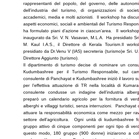
rappresentanti del popolo, del governo, delle autonomie
dell’industria del turismo, di organizzazioni di società
accademici, media e molti azionisti. Il workshop ha discu
aspetti economici, sociali e ambientali del Turismo Respon
ha formulato piani d’azione in ciascun’area. Il workshop
inaugurato da Sri. V. N. Vasavan, M.L.A. Ha presidiato Sr
M. Kaul I.A.S., il Direttore di Kerala Tourism.Il work
presidiato da Dr.Venu V (IAS) secreteria (turismo)e Sri. U
Direttore Aggiunto (turismo).
Il dipartimento di turismo decise di nominare un consu
Kudumbashree per il Turismo Responsabile, sul ca
consulente di Panchayat e Kudumbashree iniziò il lavoro 
per l’effettiva attuazione di TR nella località di Kumar
consulente condusse un indagine dell’industria alber
preparò un calendario agricolo per la fornitura di verd
alberghi e villaggi turistici, senza interruzioni. Panchayat 
attuare la responsabilità economica come mezzo per ravv
settore dell’agricoltura. Ogni unità di kudumbashree 
gruppo attivo di cinque componenti per ogni tipo di ver
questo modo, 180 gruppo (900 donne) iniziarono a colt