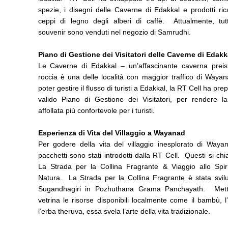
spezie, i disegni delle Caverne di Edakkal e prodotti ric
ceppi di legno degli alberi di caffè. Attualmente, tutt
souvenir sono venduti nel negozio di Samrudhi.
Piano di Gestione dei Visitatori delle Caverne di Edakk
Le Caverne di Edakkal – un’affascinante caverna preist
roccia è una delle località con maggior traffico di Waya
poter gestire il flusso di turisti a Edakkal, la RT Cell ha pre
valido Piano di Gestione dei Visitatori, per rendere la 
affollata più confortevole per i turisti.
Esperienza di Vita del Villaggio a Wayanad
Per godere della vita del villaggio inesplorato di Waya
pacchetti sono stati introdotti dalla RT Cell. Questi si c
La Strada per la Collina Fragrante & Viaggio allo Spiri
Natura. La Strada per la Collina Fragrante è stata svil
Sugandhagiri in Pozhuthana Grama Panchayath. Mett
vetrina le risorse disponibili localmente come il bambù, l’
l’erba theruva, essa svela l’arte della vita tradizionale.