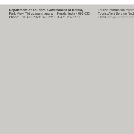
Department of Tourism, Government of Kerala,
Tourist Information toll 
Park View, Thiruvananthapuram, Kerala, India - 695 033
Tourist Alert Service N
Phone: +91-471-2321132 Fax: +91-471-2322279.
Email:
info@keralatouris