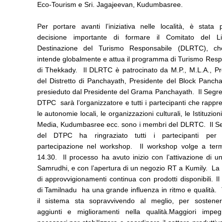
Eco-Tourism e Sri. Jagajeevan, Kudumbasree.
Per portare avanti l’iniziativa nelle località, è stata 
decisione importante di formare il Comitato del Li
Destinazione del Turismo Responsabile (DLRTC), ch
intende globalmente e attua il programma di Turismo Resp
di Thekkady. Il DLRTC è patrocinato da M.P., M.L.A., Pr
del Distretto di Panchayath, Presidente del Block Pancha
presieduto dal Presidente del Grama Panchayath. Il Segre
DTPC sarà l’organizzatore e tutti i partecipanti che rapp
le autonomie locali, le organizzazioni culturali, le Istituzion
Media, Kudumbasree ecc. sono i membri del DLRTC. Il Se
del DTPC ha ringraziato tutti i partecipanti per 
partecipazione nel workshop. Il workshop volge a term
14.30. Il processo ha avuto inizio con l’attivazione di 
Samrudhi, e con l’apertura di un negozio RT a Kumily. La 
di approvvigionamenti continua con prodotti disponibili. I
di Tamilnadu ha una grande influenza in ritmo e qualità. 
il sistema sta sopravvivendo al meglio, per sostener
aggiunti e miglioramenti nella qualità.Maggiori impe