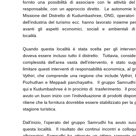
fornito una possibilità di associare con le attività del
responsabile, con un approccio diretto. Le autonomie lo
Missione del Distretto di Kudumbashree, ONG, operatori s
dell’industria del turismo ecc. hanno lavorato insieme pe
avanti gli aspetti economici, sociali e ambientali d
località.
Quando questa località è stata scelta per gli interventi
doveva essere incluso tutto il distretto. Tuttavia, consid
complessità dell’area vasta dell’intervento, è stato sug
limitare questi interventi di responsabilità economica, al 
Vythiri, che comprende una regione che include Vythiri, 
Pozhuthan e Meppadi panchayaths. Il gruppo Samrudhi 
qui e Kudumbashree è in procinto di trasferimento. Il pr
avuto un buon inizio con l’individuazione di prodotti disponib
ritiene che la fornitura dovrebbe essere stabilizzato per la
stagione turistica.
Dall’inizio, l’operato del gruppo Samrudhi ha avuto suc
questa località. Il risultato dei continui incontri e colloqu
albergatori, Samrudhi ha ottenuto un ottimo rapporto co