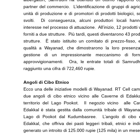
partner del commercio. L’identificazione di gruppi di agrico
unità di produzione e di promotori di prodotti biologici, s
svolti. Di conseguenza, alcuni produttori locali han
interesse nel processo di attuazione. All’inizio, 12 prodotti
forniti a due strutture. Più tardi, questi diventarono 43 prod
strutture. È stato istituito un comitato di prezzo-fisso,
qualità a Wayanad, che dimostrarono la loro presenz
gestione di un impressionante meccanismo di forni
approvvigionamenti. Ora, le entrate totali di Samrud
raggiunto una cifra di 722,460 rupie.
Angoli di Cibo Etnico
Ecco una delle iniziative modelli di Wayanad. RT Cell ca
due angoli di cibo etnico vicino alle Caverne di Edakka
territorio del Lago Pookot. Il negozio vicino alle Ca
Edakkal è stata gestita dalla comunità tribale di Wayana
Lago di Pookot dal Kudumbasree. L’angolo di cibo 
Edakkal, che offriva dei pasti leggeri tribali, etnici e ind
generato un introito di 125.000 rupie (125 mila) in un mese