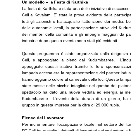
Un modello – la Festa di Karthika
La festa di Karthika è stata una delle iniziative di successo
Cell a Kovalam. E’ stata la prova evidente della partecip
tutti gli azionisti e ha acquisito l’attenzione dei media. Le
delle autonomie locali, la partecipazione attiva del Kud
dei membri della comunità e gli impegni maggiori da par
industrie dopo questo evento sono stati più evidenti.
Questo programma è stato organizzato dalla dirigenza 
Cell, e appoggiato a pieno dal Kudumbasree. L’indu
appoggiato quest’iniziativa tramite le loro sponsorizzaz
lampada accesa era la rappresentazione dei partner indust
hanno aggiunto colore al carnevale delle luci.Queste lam
state messe nelle nicchie intagliate nel gambo del plata
spettacolo ha dato una nuova veduta ed energia ai me
Kudumbasree. L’evento della durata di un giorno, ha ai
gruppo in questa impresa per la cifra di 29.000 rupie.
Elenco dei Lavoratori
Per incrementare l’occupazione locale nel settore del tu
RT Cell ha raccolto i dettagli di lavoratori dei vari settori a