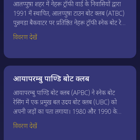
आलप्पुष़ा शहर में नेहरू ट्रॉफी वार्ड के निवासियों द्वारा
1991 में स्थापित, आलप्पुष़ा टाउन बोट क्लब (ATBC)
पुन्नमडा बैकवाटर पर प्रतिष्ठित नेहरू ट्रॉफी स्नेक बोट रेस
या सर्प नौका दौड़ के आयोजन में महत्वपूर्ण भूमिका
विवरण देखें
निभाता है। क्लब ने 1995 में अपनी पहली नेहरू ट्रॉफी
चैंपियनशिप जीती थी। एटीबीसी 11 बार नेहरू ट्रॉफी के
फाइनल में पहुंच चुका है और कई बार हारने वालों के
फाइनल में भी भाग ले चुका है। इसके अलावा, क्लब ने
आयापरम्बु पाण्डि बोट क्लब
राजीव गांधी ट्रॉफी, निरणम बोट रेस और चम्पक्कुलम
बोट रेस सहित अन्य प्रतिष्ठित प्रतियोगिताओं में जीत
आयापरम्बु पाण्डि बोट क्लब (APBC) ने स्नेक बोट
हासिल की है।
रेसिंग में एक प्रमुख बल उदय बोट क्लब (UBC) को
अपनी जड़ों का पता लगाया। 1980 और 1990 के
दशक के दौरान, यूबीसी ने नेहरू ट्रॉफी सहित प्रमुख
विवरण देखें
चैंपियनशिप में उल्लेखनीय प्रदर्शन दिया। क्लब में