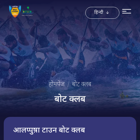
Toggle Dro
हिन्दी
होमपेज
बोट क्लब
बोट क्लब
आलप्पुष़ा टाउन बोट क्लब