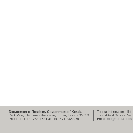
Department of Tourism, Government of Kerala,
Tourist Information toll 
Park View, Thiruvananthapuram, Kerala, India - 695 033
Tourist Alert Service N
Phone: +91-471-2321132 Fax: +91-471-2322279.
Email:
info@keralatouris