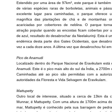
Estendido por uma área de 97km², este parque é também 
de várias espécies raras de borboletas, animais e pás
excelente lugar para caminhadas, o parque oferece u
magnífica das plantações de chá e de montanhas on
acariciadas por cobertores de neblina. O parque torn
atração popular quando as encostas ficam cobertas por 
de azul, resultado do desabrochar da Neelakurinji. Esta é u
endémica desta parte dos Gates Ocidentais, que desabr
vez a cada doze anos. A última vez que desabrochou foi em
Pico de Anamudi
Localizado dentro do Parque Nacional de Eravikulam está 
Anamudi. Este é o pico mais alto do sul da Índia, a 2700m d
Caminhadas até ao pico são permitidas com a autoriz
autoridades da Floresta e Vida Selvagem de Eravikulam.
Mattupetty
Outro local de interesse, situado a cerca de 13km da 
Munnar, é Mattupetty. Com uma altura de 1700m acima do
mar, Mattupetty é conhecido pela sua barragem de pedr