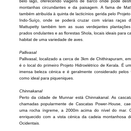
belo lago, oferecendo viagens de barco onde pode desf
montanhas circundantes e da paisagem. A fama de Matt
também atribuída à quinta de lacticínios gerida pelo Projet
Indo-Suíço, onde se poderá cruzar com várias raças d
Mattupetty também tem as suas verdejantes plantações
prados ondulantes e as florestas Shola, locais ideais para 
habitat de uma variedade de aves.
Pallivasal
Pallivasal, localizado a cerca de 3km de Chithirapuram, e
é o local do primeiro Projeto Hidroelétrico de Kerala. É um
imensa beleza cénica e é geralmente considerado pelos v
como ideal para piqueniques.
Chinnakanal
Perto da cidade de Munnar está Chinnakanal. As cascat
chamadas popularmente de Cascatas Power-House, ca
uma rocha íngreme, a 2000m acima do nível do mar. O
enriquecido com a vista cénica da cadeia montanhosa d
Ocidentais.