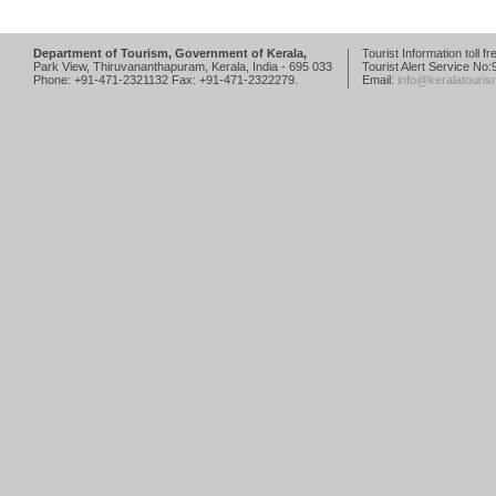
Department of Tourism, Government of Kerala,
Tourist Information toll 
Park View, Thiruvananthapuram, Kerala, India - 695 033
Tourist Alert Service N
Phone: +91-471-2321132 Fax: +91-471-2322279.
Email:
info@keralatouris