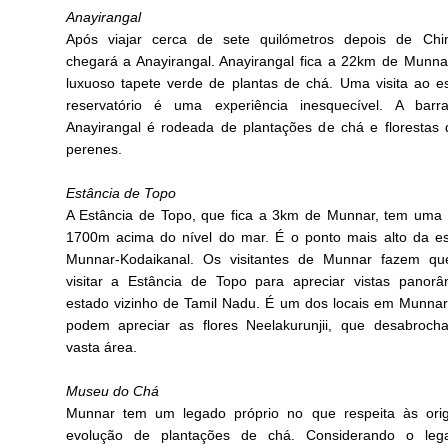
Anayirangal
Após viajar cerca de sete quilómetros depois de Chin
chegará a Anayirangal. Anayirangal fica a 22km de Munn
luxuoso tapete verde de plantas de chá. Uma visita ao e
reservatório é uma experiência inesquecível. A bar
Anayirangal é rodeada de plantações de chá e florestas 
perenes.
Estância de Topo
A Estância de Topo, que fica a 3km de Munnar, tem uma 
1700m acima do nível do mar. É o ponto mais alto da e
Munnar-Kodaikanal. Os visitantes de Munnar fazem qu
visitar a Estância de Topo para apreciar vistas panor
estado vizinho de Tamil Nadu. É um dos locais em Munna
podem apreciar as flores Neelakurunjii, que desabroc
vasta área.
Museu do Chá
Munnar tem um legado próprio no que respeita às ori
evolução de plantações de chá. Considerando o le