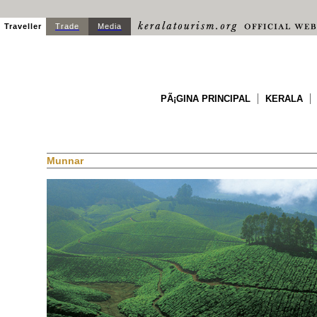
Traveller
Trade
Media
PÃ¡GINA PRINCIPAL
KERALA
Munnar