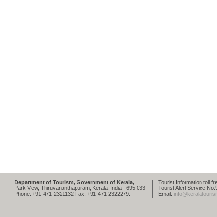
Department of Tourism, Government of Kerala,
Tourist Information toll 
Park View, Thiruvananthapuram, Kerala, India - 695 033
Tourist Alert Service N
Phone: +91-471-2321132 Fax: +91-471-2322279.
Email:
info@keralatouris