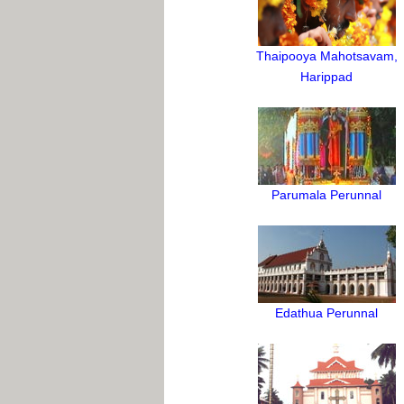
Thaipooya Mahotsavam,
Harippad
Parumala Perunnal
Edathua Perunnal