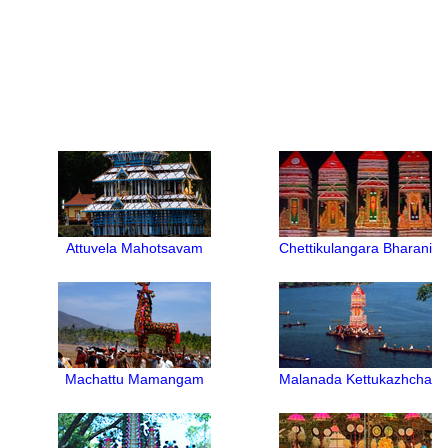
Attuvela Mahotsavam
Chettikulangara Bharani
Machattu Mamangam
Malanada Kettukazhcha