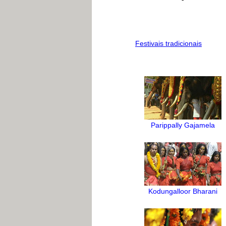
Festivais tradicionais
Parippally Gajamela
Kodungalloor Bharani