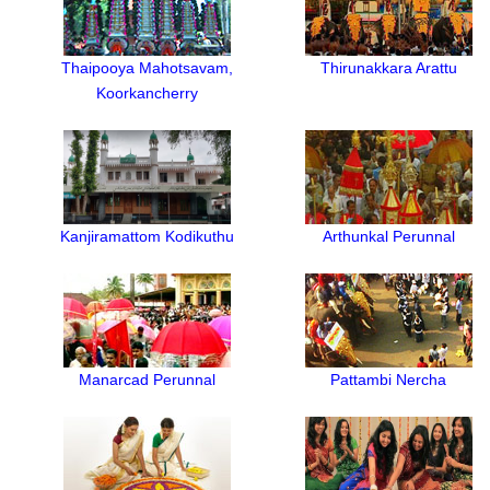
Thaipooya Mahotsavam,
Thirunakkara Arattu
Koorkancherry
Kanjiramattom Kodikuthu
Arthunkal Perunnal
Manarcad Perunnal
Pattambi Nercha