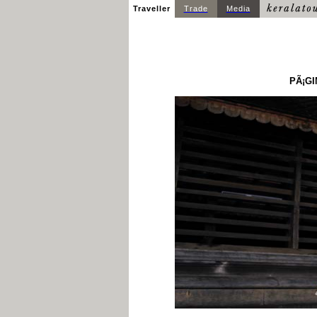
Traveller
Trade
Media
PÃ¡GI