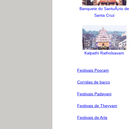
Banquete do SantuÃ¡rio de
Santa Cruz
Kalpathi Ratholsavam
Festivais Pooram
Corridas de barco
Festivais Padayani
Festivais de Theyyam
Festivais de Arte