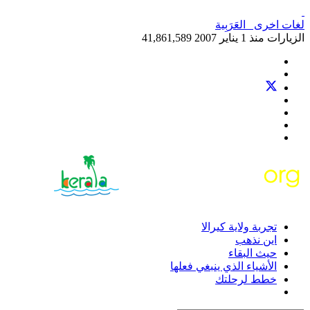
لغات اخرى
العَرَبِية‎
الزيارات منذ 1 يناير 2007
41,861,589
تجربة ولاية كيرالا
اين نذهب
حيث البقاء
الأشياء الذي ينبغي فعلها
خطط لرحلتك