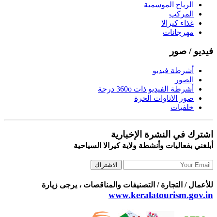
الرياح الموسمية
المركب
غذاء كيرالا
مهرجانات
فيديو / صور
أشرطة فيديو
الصور
أشرطة الفيديو ذات 360o درجة
صور الاتاوات الحرة
خلفيات
اشترك في النشرة الإخبارية
أبلغني بفعاليات وأنشطة ولاية كيرالا السياحية
الاشتراك
للأعمال / التجارة / التصنيفات والمناقصات ، يرجى زيارة
www.keralatourism.gov.in