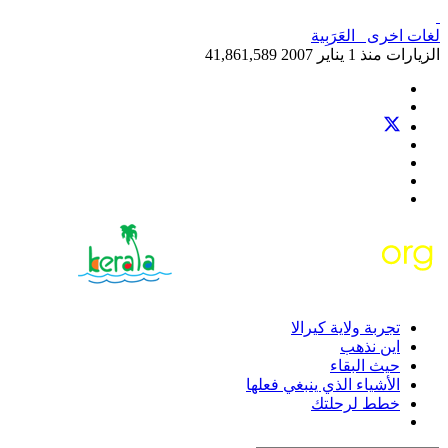
لغات اخرى
العَرَبِية‎
الزيارات منذ 1 يناير 2007
41,861,589
تجربة ولاية كيرالا
اين نذهب
حيث البقاء
الأشياء الذي ينبغي فعلها
خطط لرحلتك