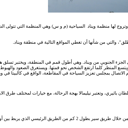
ها وتروج لها منظمة ويناد السياحية (م و س) وهي المنظمة التي تتولى ا
لطلق"، والتي من شأنها أن تغطي المواقع التالية في منطقة ويناد.
تفاع 2100 متربالقرب من ميبادي في الجزء الجنوبي من ويناد. وهي أطول قمم في المنطقة
 المنظر كلما ارتفع الشخص نحو قمتها. ويستغرق الصعود والهبوط من 
 الاتصال بمجلس تعزيز السياحة في المقاطعة، الواقع في كالبيتا في وين
ان باثيري، وتعتبر نيليمالا بهجة الرحالة، مع خيارات لمختلف طرق الار
تقع بالقرب من نيليمالا، ويمكن الوصول إلى شلالات مينموتي المذهلة من خلال طر