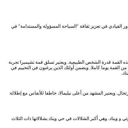
لدور القيادي في تعزيز ثقافة "السياحة المسؤولة والمستدامة" في
، ويختبر تسلق هذه القمة قدرة الشخص الطبيعية. ويعتبر تسلق قمة تشيمبرا تجربة
القمة يوما كاملا. ويضمن أولئك الذين يرغبون في التخييم في
اد.
تحال. ويعتبر المشهد من أعلى نيليمالا، خاطفا للأنفاس مع إطلالة
يق سير بطول 2 كم من الطريق الرئيسي الذي يربط بين أوتي و ويناد. وهي أكبر الشلالات في حي ويناد بشلالاتها ذات الثلاث