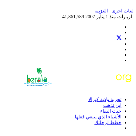
لغات اخرى
العَرَبِية‎
الزيارات منذ 1 يناير 2007
41,861,589
تجربة ولاية كيرالا
اين نذهب
حيث البقاء
الأشياء الذي ينبغي فعلها
خطط لرحلتك