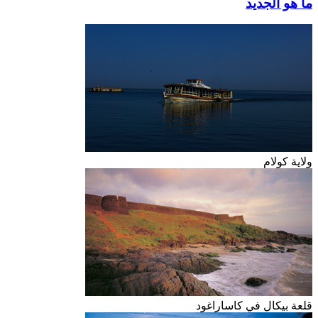
ما هو الجديد
ولاية كولام
قلعة بيكال في كاساراغود