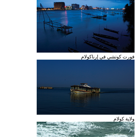
فورت كوتشي في إرناكولام
ولاية كولام