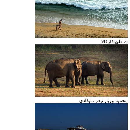
شاطئ فاركالا
محمية بيريار تيغر ، تيكادي