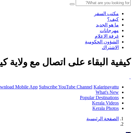
مكتب السفر
كيف؟
ما هو الجديد
مهرجانات
غرفة الإعلام
الشؤون الحكومية
الاشتراك
كيفية البقاء على اتصال مع ولاية كير
wnload Mobile App
Subscribe YouTube Channel
Kalaripayattu
What's New
Popular Destinations
Kerala Videos
Kerala Photos
الصفحة الرئيسية