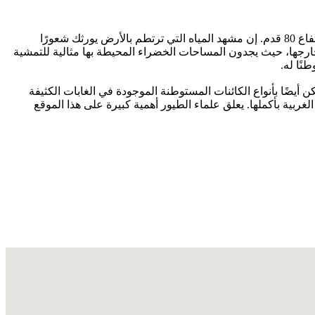
بينما تتمشي أسفل الألواح الحجرية التي تؤدي إلى قاعدة شلالات أثيرابالي، يتملكك صفاء غامض. إنه أشهر شلالات ولاية كيرالا وأكبرها على ارتفاع 80 قدم. إن مشهد المياه التي ترتطم بالأرض يورثك شعورًا
تنزهًا دائمًا للناس في المنطقة وخارجها، حيث يجدون المساحات الخضراء المحيطة بها مثالية للتمشية
نًا له.
لكن أيضًا بأنواع الكائنات المستوطنة الموجودة في الغابات الكثيفة
لغربية بأكملها. يعلق علماء الطيور أهمية كبيرة على هذا الموقع