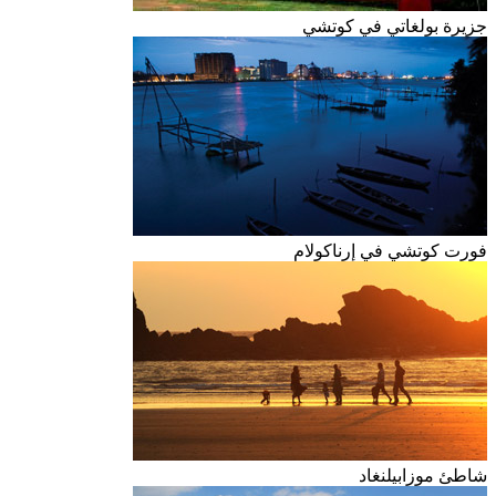
جزيرة بولغاتي في كوتشي
فورت كوتشي في إرناكولام
شاطئ موزابيلنغاد