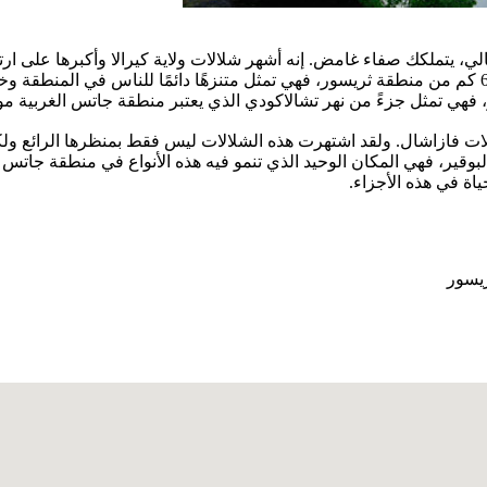
بالاندهاش من فرط قوة الطبيعة وروعتها. ولأنها تقع على بعد حوالي 63 كم من منطقة ثريسور، فهي تمثل م
 فهي تمثل جزءً من نهر تشالاكودي الذي يعتبر منطقة جاتس الغربية موط
وهو شلالات فازاشال. ولقد اشتهرت هذه الشلالات ليس فقط بمنظرها الرائع و
لبوقير، فهي المكان الوحيد الذي تنمو فيه هذه الأنواع في منطقة جاتس ا
ياة في هذه الأجزاء.