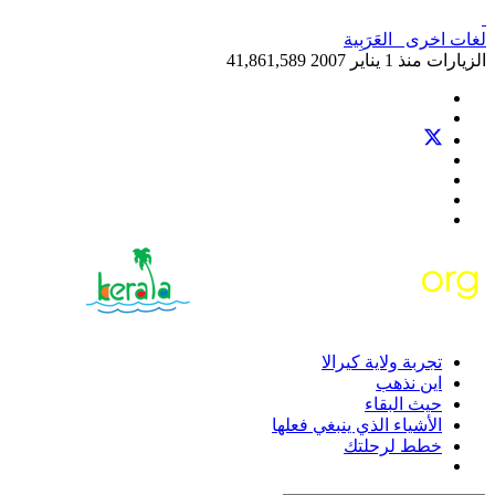
لغات اخرى
العَرَبِية‎
الزيارات منذ 1 يناير 2007
41,861,589
تجربة ولاية كيرالا
اين نذهب
حيث البقاء
الأشياء الذي ينبغي فعلها
خطط لرحلتك