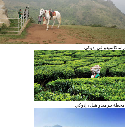
راماكالميدو في إدوكي
محطة بيرميدو هيل ، إدوكي