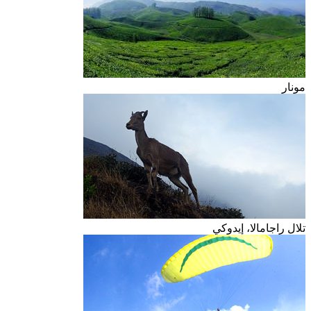
مونار
تلال راجامالا، إيدوكي