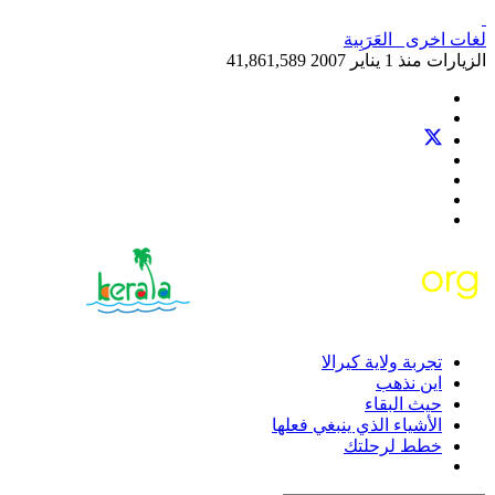
لغات اخرى
العَرَبِية‎
الزيارات منذ 1 يناير 2007
41,861,589
تجربة ولاية كيرالا
اين نذهب
حيث البقاء
الأشياء الذي ينبغي فعلها
خطط لرحلتك