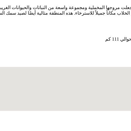
ة تقع على بعد 8 كيلومترات من مونار. جعلت مروجها المخملية ومجموعة واسعة من النباتات وا
 الخلاب مكاناً جميلاً للاسترخاء. هذه المنطقة مثالية أيضًا لصيد سمك ا
111 كم