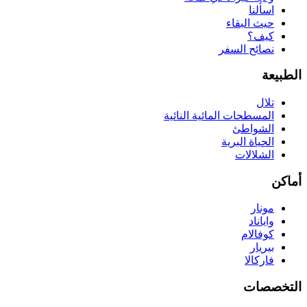
اسألنا
حيث البقاء
كيف؟
نصائح السفر
الطبيعة
تلال
المسطحات المائية النائية
الشواطئ
الحياة البرية
الشلالات
أماكن
مونار
واياناد
كوفالام
بيريار
فاركالا
التخصصات