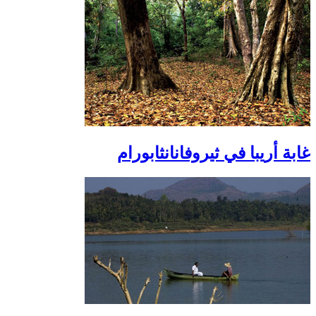
غابة أريبا في ثيروفانانثابورام