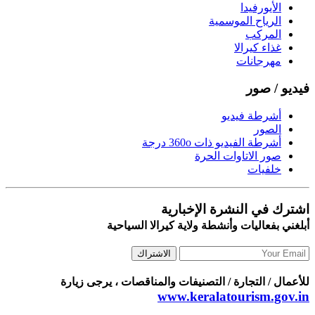
الأيورفيدا
الرياح الموسمية
المركب
غذاء كيرالا
مهرجانات
فيديو / صور
أشرطة فيديو
الصور
أشرطة الفيديو ذات 360o درجة
صور الاتاوات الحرة
خلفيات
اشترك في النشرة الإخبارية
أبلغني بفعاليات وأنشطة ولاية كيرالا السياحية
الاشتراك
للأعمال / التجارة / التصنيفات والمناقصات ، يرجى زيارة
www.keralatourism.gov.in