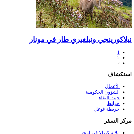
نيلاكورينجي ونيلغيري طار في مونار
1
2
›
استكشاف
الأعمال
الشؤون الحكومية
حيث البقاء
خرائط
خريطة غوغل
مركز السفر
ولاية كيرالا في لمحة