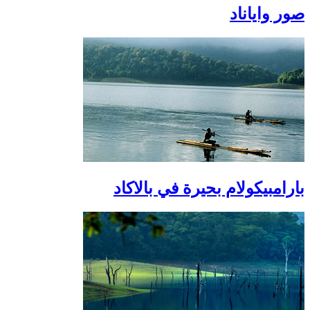
صور واياناد
بارامبيكولام بحيرة في بالاكاد