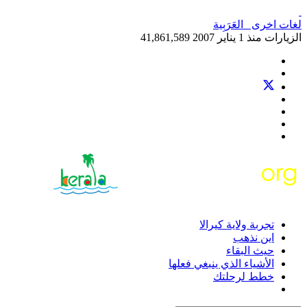
لغات اخرى
العَرَبِية‎
الزيارات منذ 1 يناير 2007
41,861,589
تجربة ولاية كيرالا
اين نذهب
حيث البقاء
الأشياء الذي ينبغي فعلها
خطط لرحلتك