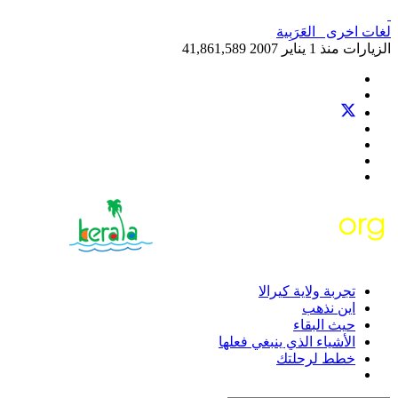
لغات اخرى
العَرَبِية‎
الزيارات منذ 1 يناير 2007
41,861,589
تجربة ولاية كيرالا
اين نذهب
حيث البقاء
الأشياء الذي ينبغي فعلها
خطط لرحلتك