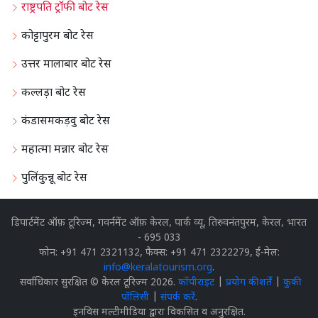
राष्ट्रपति ट्रॉफी बोट रेस
कोट्टापुरम बोट रेस
उत्तर मालाबार बोट रेस
कल्लड़ा बोट रेस
कंडासमकड़वु बोट रेस
महात्मा मन्नार बोट रेस
पुलिंकुन्नू बोट रेस
डिपार्टमेंट ऑफ़ टूरिज्म, गवर्नमेंट ऑफ़ केरल, पार्क व्यू, तिरुवनंतपुरम, केरल, भारत
- 695 033
फोन: +91 471 2321132, फैक्स: +91 471 2322279, ई-मेल:
info@keralatourism.org
.
सर्वाधिकार सुरक्षित © केरल टूरिज्म 2026.
कॉपीराइट
|
प्रयोग की शर्तें
|
कुकी
पॉलिसी
|
संपर्क करें
.
इनविस मल्टीमीडिया द्वारा विकसित व अनुरक्षित.