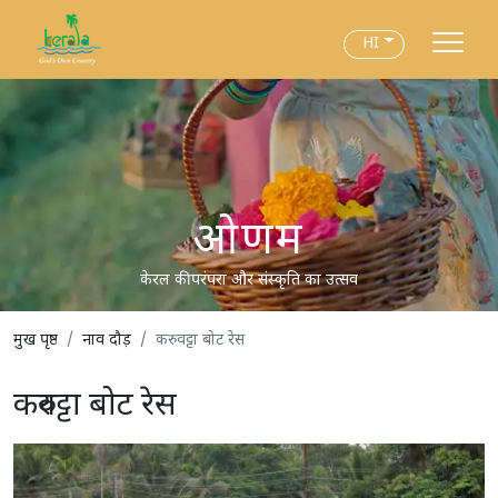
HI
ओणम
केरल की परंपरा और संस्कृति का उत्सव
मुख पृष्ठ
नाव दौड़
करुवट्टा बोट रेस
करुवट्टा बोट रेस