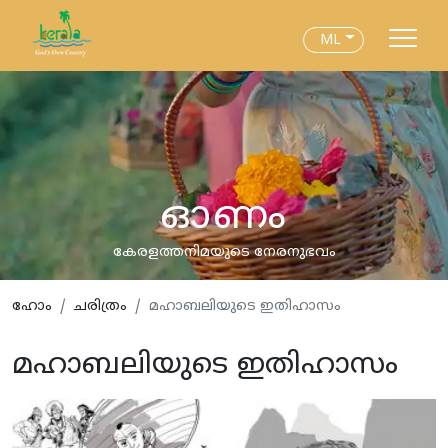
ML
ഓണം
കേരളത്തനിമയുടെ നേരനുഭവം
ഹോം
ചരിത്രം
മഹാബലിയുടെ ഇതിഹാസം
മഹാബലിയുടെ ഇതിഹാസം