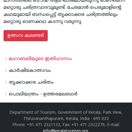
മാസത്തിലെ ബൗദ്ധ ആഘോഷമായിരുന്നു ഓണമെന്ന്
മറ്റൊരു ചരിത്രവാദവുമുണ്ട്. ചേരമാന്‍ പെരുമാളിന്റെ
കഥയുമായി ബന്ധപ്പെട്ട് തൃക്കാക്കര ചരിത്രത്തിലും
മറ്റൊരു ഓണക്കഥ കടന്നു വരുന്നു.
ഉത്സവ കലണ്ടര്‍
മഹാബലിയുടെ ഇതിഹാസം
കാര്‍ഷികോത്സവം
തൃക്കാക്കര ചരിതം
പൊലിയന്ത്രം - ഉത്തരമലബാര്‍
Department of Tourism, Government of Kerala, Park View,
Thiruvananthapuram, Kerala, India - 695 033
Phone: +91 471 2321132, Fax: +91 471 2322279, E-mail:
info@keralatourism.org
.