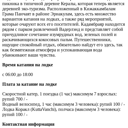
пикника в типичной деревне Кералы, которая теперь является
деревней эко-туризма. Расположенный в Кижаккамбалам
Грама Панчаят в районе Эрнакулам, здесь есть множество
вариантов катания на лодках, а также ряд мероприятий,
которые очаруют всех его посетителей. Кадамбраяр находится
рядом с парком развлечений Вадерлэнд и представляет собой
причудливое сочетание изумрудных вод, зеленых полей и
раскачивающихся кокосовых пальм. Путешественники,
ищущие спокойный отдых, обязательно найдут его здесь, так
как безмятежная атмосфера и успокаивающая вода
убаюкивают ваши чувства.
Время катания на лодке
с 06:00 до 18:00
Плата за катание на лодке
Скоростной катер, 1 поездка (1 час) максимум 7 взрослых:
рупий 700 / -
Водный велосипед, 1 час (максимум 3 человека): рупий 100 / -
Лодка Коракл (KuttaVanchi), полчаса (максимум 3 человека):
рупий 100 / -
Контактная информация