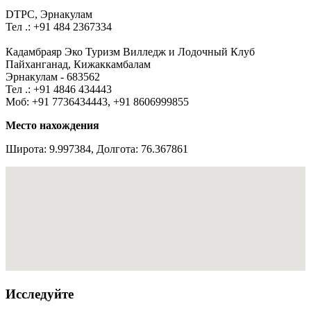
DTPC, Эрнакулам
Тел .: +91 484 2367334
Кадамбраяр Эко Туризм Вилледж и Лодочный Клуб
Пайханганад, Кижаккамбалам
Эрнакулам - 683562
Тел .: +91 4846 434443
Моб: +91 7736434443, +91 8606999855
Место нахождения
Широта: 9.997384, Долгота: 76.367861
Исследуйте