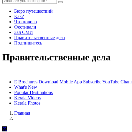
Бюро путешествий
Как?
Что нового
Фестивали
Зал СМИ
Правительственные дела
Подпишитесь
Правительственные дела
E Brochures
Download Mobile App
Subscribe YouTube Chann
What's New
Popular Destinations
Kerala Videos
Kerala Photos
Главная