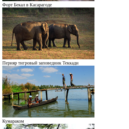
Форт Бекал в Касарагоде
Перияр тигровый заповедник Теккади
Кумараком