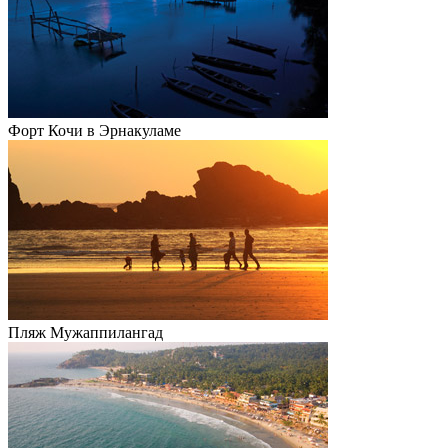
Форт Кочи в Эрнакуламе
Пляж Мужаппилангад