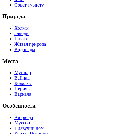
Совет туристу
Природа
Холмы
Заводи
Пляжи
Живая природа
Водопады
Места
Муннар
Вайнад
Ковалам
Перияр
Варкала
Особенности
Аюрведа
Муссон
Плавучий дом
Керала Питание