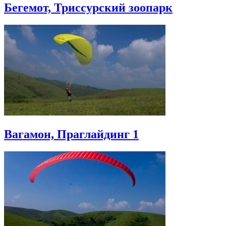
Бегемот, Триссурский зоопарк
Вагамон, Праглайдинг 1