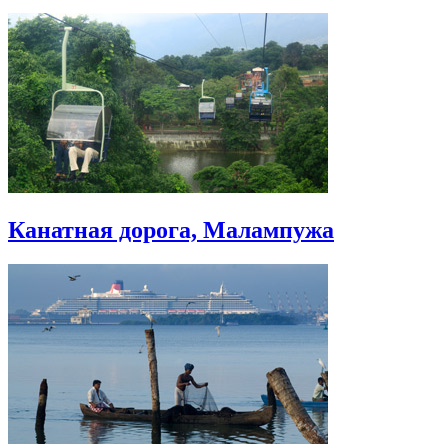
Канатная дорога, Малампужа