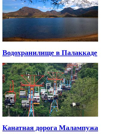
Водохранилище в Палаккаде
Канатная дорога Малампужа