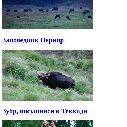
Заповедник Перияр
Зубр, пасущийся в Теккади