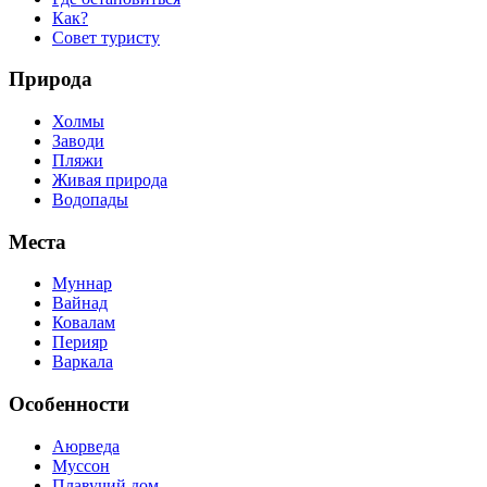
Как?
Совет туристу
Природа
Холмы
Заводи
Пляжи
Живая природа
Водопады
Места
Муннар
Вайнад
Ковалам
Перияр
Варкала
Особенности
Аюрведа
Муссон
Плавучий дом