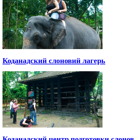
Коданадский слоновий лагерь
Коданадский центр подготовки слонов