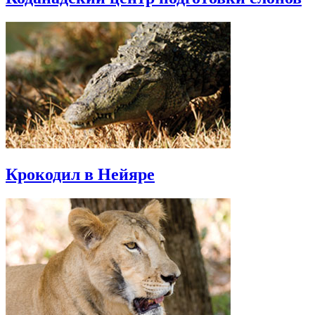
Крокодил в Нейяре