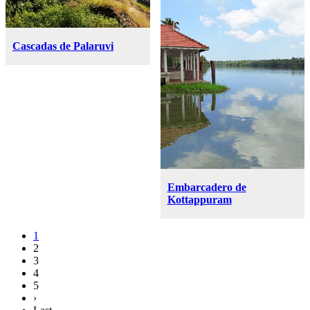
Cascadas de Palaruvi
Embarcadero de
Kottappuram
1
2
3
4
5
›