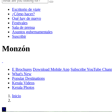
Escritorio de viaje
¿Cómo hacer?
Qué hay de nuevo
Festivales
Sala de prensa
Asuntos gubernamentales
Suscribir
Monzón
E Brochures
Download Mobile App
Subscribe YouTube Chann
What's New
Popular Destinations
Kerala Videos
Kerala Photos
Inicio