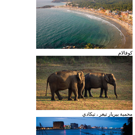
كوفالام
محمية بيريار تيغر ، تيكادي