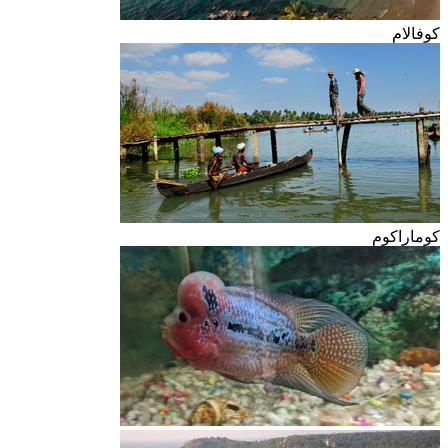
كوفالام
كوماراكوم