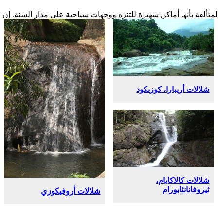
المتألقة بأنها أماكن شهيرة للتنزه ووجهات سياحية على مدار السنة. إن 
شلالات أريبارا، كوزيكود
شلالات كالاكايام،
ثيروفانانثابورام
شلالات أروفيكوزي