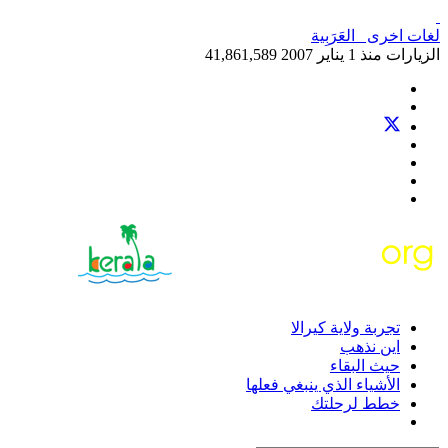
لغات اخرى
العَرَبِية‎
الزيارات منذ 1 يناير 2007
41,861,589
تجربة ولاية كيرالا
اين نذهب
حيث البقاء
الأشياء الذي ينبغي فعلها
خطط لرحلتك