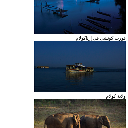
فورت كوتشي في إرناكولام
ولاية كولام