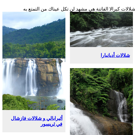
شلالات كيرالا الفاتنة هي مشهد لن تكل عيناك من التمتع به
شلالات أديانبارا
أثيرابالي و شلالات فازشال
في ثريسور