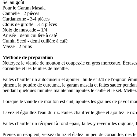
Sel au goût
Pour le Garam Masala
Cannelle - 2 pièces
Cardamome - 3-4 pièces
Clous de girofle - 3-4 pièces
Noix de muscade – 1/4
Anisée - demi cuillère à café
Cumin Seed - demi cuillère à café
Masse - 2 brins
Méthode de préparation
Nettoyez le viande de mouton et coupez-le en gros morceaux. Écrasez les
coriandre et les feuilles de menthe.
Faites chauffer un autocuiseur et ajouter l'huile et 3/4 de l'oignon émin
piment, la poudre de curcuma, le garam masala et faites sauter pendant 
pendant quelques minutes maintenant ajoutez le caillé et le sel. Mette
Lorsque le viande de mouton est cuit, ajoutez les graines de pavot mou
Lavez et égouttez l'eau du riz. Faites chauffer le ghee et ajoutez le riz 
Faites chauffer un récipient à fond épais, faites-y revenir les oignons, l
Prenez un récipient, versez du riz et étalez un peu de coriandre, des f