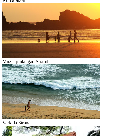
Kumarakom
Muzhappilangad Strand
Varkala Strand