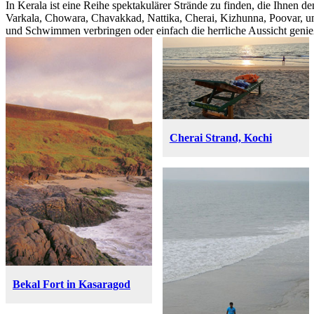
In Kerala ist eine Reihe spektakulärer Strände zu finden, die Ihnen d
Varkala, Chowara, Chavakkad, Nattika, Cherai, Kizhunna, Poovar, und
und Schwimmen verbringen oder einfach die herrliche Aussicht geni
?>
?>
?>
?>
?>
?>
?>
?>
Cherai Strand, Kochi
Bekal Fort in Kasaragod